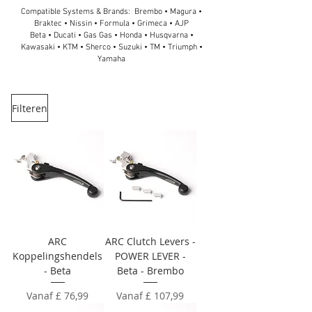
Compatible Systems & Brands: Brembo • Magura •
Braktec • Nissin • Formula • Grimeca • AJP
Beta • Ducati • Gas Gas • Honda • Husqvarna •
Kawasaki • KTM • Sherco • Suzuki • TM • Triumph •
Yamaha
Filteren
ARC
ARC Clutch Levers -
Koppelingshendels
POWER LEVER -
- Beta
Beta - Brembo
Verkoopprijs
Verkoopprijs
Vanaf
£ 76,99
Vanaf
£ 107,99