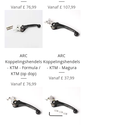
Verkoopprijs
Verkoopprijs
Vanaf
£ 76,99
Vanaf
£ 107,99
ARC
ARC
Koppelingshendels
Koppelingshendels
- KTM - Formula /
- KTM - Magura
KTM (op dop)
Verkoopprijs
Vanaf
£ 37,99
Verkoopprijs
Vanaf
£ 76,99