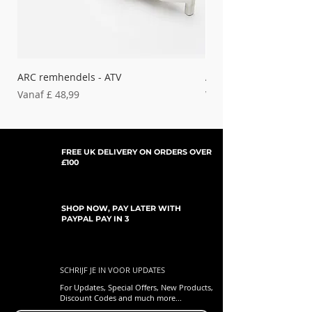
ARC remhendels - ATV
ARC remhendels - Bet
Verkoopprijs
Verkoopprijs
Vanaf
£ 48,99
Vanaf
FREE UK DELIVERY ON ORDERS OVER
£100
SHOP NOW, PAY LATER WITH
PAYPAL PAY IN 3
SCHRIJF JE IN VOOR UPDATES
For Updates, Special Offers, New Products,
Discount Codes and much more...